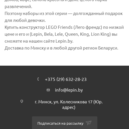
развлечений.
Поэтому наборы из этой серии — долгожданный подарок
для любой девочки.
Купить конструктор LEGO Friends (Лего френдс) по низкой
цене и его и (Lepin, Bela, Lele, Queen, King, Lion King) вы
сможете на нашем сайте Lepin.by.
Доставка по Минску и в любой другой регион Беларуси.
+375 (29) 632-28-23
info@lepin.by
г. Минск, ул. Колесникова 17 (Юр.
адрес)
Подписаться на рассылку