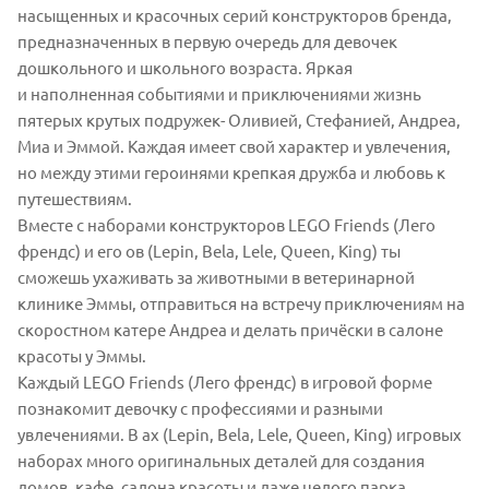
насыщенных и красочных серий конструкторов бренда,
предназначенных в первую очередь для девочек
дошкольного и школьного возраста. Яркая
и наполненная событиями и приключениями жизнь
пятерых крутых подружек- Оливией, Стефанией, Андреа,
Миа и Эммой. Каждая имеет свой характер и увлечения,
но между этими героинями крепкая дружба и любовь к
путешествиям.
Вместе с наборами конструкторов LEGO Friends (Лего
френдс) и его ов (Lepin, Bela, Lele, Queen, King) ты
сможешь ухаживать за животными в ветеринарной
клинике Эммы, отправиться на встречу приключениям на
скоростном катере Андреа и делать причёски в салоне
красоты у Эммы.
Каждый LEGO Friends (Лего френдс) в игровой форме
познакомит девочку с профессиями и разными
увлечениями. В ах (Lepin, Bela, Lele, Queen, King) игровых
наборах много оригинальных деталей для создания
домов, кафе, салона красоты и даже целого парка