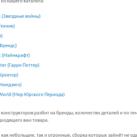
 из нашего каталога:
s (Звездные войны)
Техник)
и)
(Френдс)
t (Майнкрафт)
tter (Гарри Поттер)
(Креатор)
(Ниндзяго)
 World (Мир Юрского Периода)
 конструкторов разбит на бренды, количество деталей и по те
ходящего вам товара.
 как небольшие, так и огромные, сборка которых займёт не оди