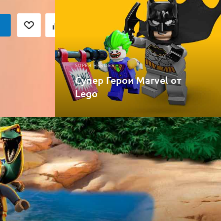
345
руб.
/шт
Купить
SUPER HEROES
Супер Герои Marvel от
Lego