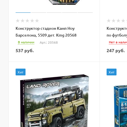
Конструктор стадион Камп Ноу
Конструкт
Барселона, 5509 дет. King 20568
по футболу
В наличии
Нет в нали
Арт.: 20568
537
руб.
247
руб.
Хит
Хит