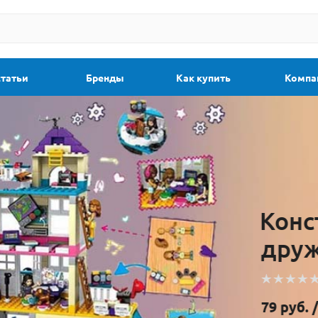
статьи
Бренды
Как купить
Компа
Конструктор Bela 1085
дружбы
В наличии
79
руб.
/шт