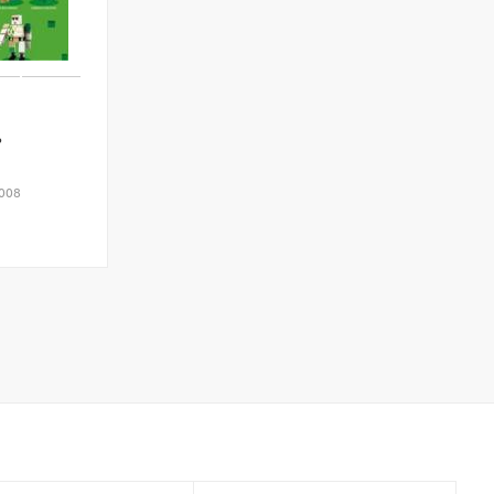
ь
3008