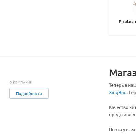
Pirates
Магаз
О КОМПАНИИ
Теперь в на
XingBao
, Le
Подробности
Качество ки
представлен
Почти у все