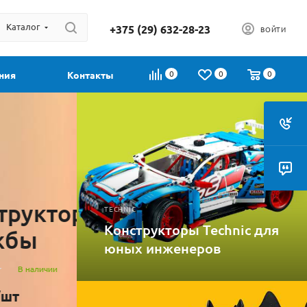
Каталог
+375 (29) 632-28-23
ВОЙТИ
0
0
0
ния
Контакты
Хит
Акция
9 Дом
TECHNIC
Конструктор Be
Конструкторы Technic для
юных инженеров
Горная пещера
Нет в наличии