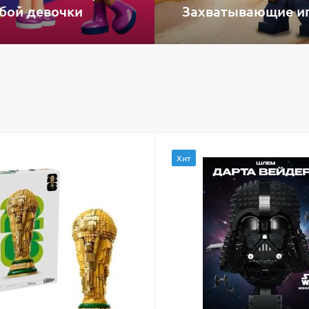
бой девочки
Захватывающие иг
Хит