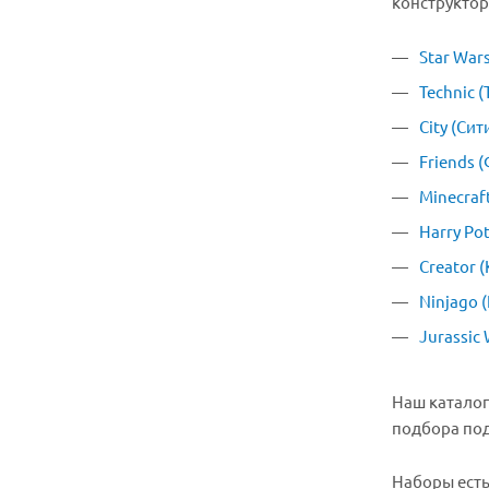
конструктор
Star War
Technic (
City (Сит
Friends 
Minecraf
Harry Po
Creator 
Ninjago 
Jurassic
Наш каталог
подбора под
Наборы есть