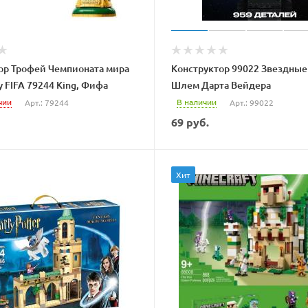
ор Трофей Чемпионата мира
Конструктор 99022 Звездны
 FIFA 79244 King, Фифа
Шлем Дарта Вейдера
чии
В наличии
Арт.: 79244
Арт.: 99022
69
руб.
Хит