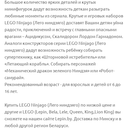
Большое количество ярких деталей и крутых
минифигурок дадут возможность деткам разыграть
любимые моменты из сериала. Крутые и игровых наборов
LEGO Ninjago (Лего ниндзяго) доставят Вашим детям уйма
радости, приключений и встречу с главными опасными
врагами – Ацидикусом, Скалидором Лордом Гармадоном.
Аналоги конструкторов серии LEGO Ninjago (Лего
ниндзяго) дадут возможность ребёнку собирать
супертехнику, как «Штормовой истребитель» или
«Летающий корабль». Собирать персонажей
«Механический дракон зеленого Ниндзя» или «Робот-
самурай».
Рекомендованный возраст - для взрослых и детей от 6 до
16 лет.
Купить LEGO Ninjago (Лего ниндзяго) по низкой цене и
другие и LEGO (Lepin, Bela, Lele, Queen, King,Lion King) вы
сможете на нашем сайте Lepin.by. Доставка по Минску и в
любой другой регион Беларуси.