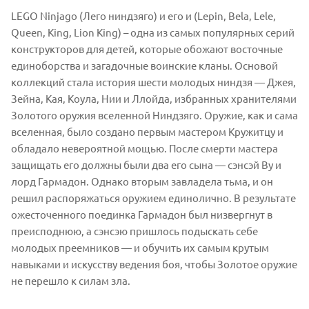
LEGO Ninjago (Лего ниндзяго) и его и (Lepin, Bela, Lele,
Queen, King, Lion King) – одна из самых популярных серий
конструкторов для детей, которые обожают восточные
единоборства и загадочные воинские кланы. Основой
коллекций стала история шести молодых ниндзя — Джея,
Зейна, Кая, Коула, Нии и Ллойда, избранных хранителями
Золотого оружия вселенной Ниндзяго. Оружие, как и сама
вселенная, было создано первым мастером Кружитцу и
обладало невероятной мощью. После смерти мастера
защищать его должны были два его сына — сэнсэй Ву и
лорд Гармадон. Однако вторым завладела тьма, и он
решил распоряжаться оружием единолично. В результате
ожесточенного поединка Гармадон был низвергнут в
преисподнюю, а сэнсэю пришлось подыскать себе
молодых преемников — и обучить их самым крутым
навыками и искусству ведения боя, чтобы Золотое оружие
не перешло к силам зла.