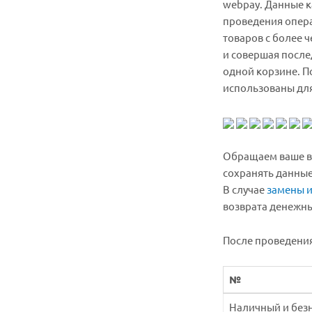
webpay. Данные к
проведения опера
товаров с более 
и совершая после
одной корзине. П
использованы для
Обращаем ваше вн
сохранять данные
В случае
замены и
возврата денежных
После проведения
№
Наличный и без