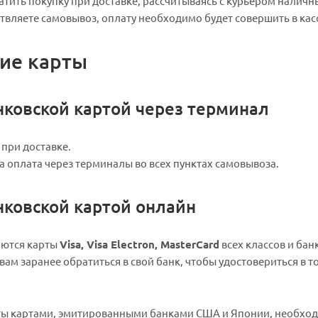
тить покупку при доставке, рассчитываясь с курьером наличн
твляете самовывоз, оплату необходимо будет совершить в касс
ие карты
нковской картой через терминал
при доставке.
 оплата через терминалы во всех пунктах самовывоза.
нковской картой онлайн
аются карты
Visa, Visa Electron, MasterCard
всех классов и бан
ам заранее обратиться в свой банк, чтобы удостовериться в т
ты картами, эмитированными банками США и Японии, необход