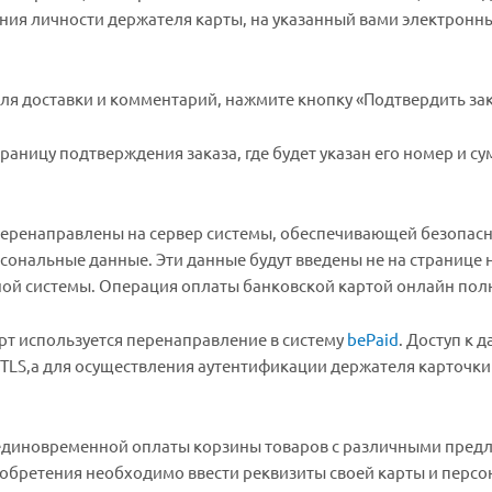
ния личности держателя карты, на указанный вами электронны
ля доставки и комментарий, нажмите кнопку «Подтвердить зак
траницу подтверждения заказа, где будет указан его номер и с
перенаправлены на сервер системы, обеспечивающей безопасно
рсональные данные. Эти данные будут введены не на странице
ой системы. Операция оплаты банковской картой онлайн пол
арт используется перенаправление в систему
bePaid
. Доступ к 
TLS,а для осуществления аутентификации держателя карточки и
единовременной оплаты корзины товаров с различными пред
обретения необходимо ввести реквизиты своей карты и перс