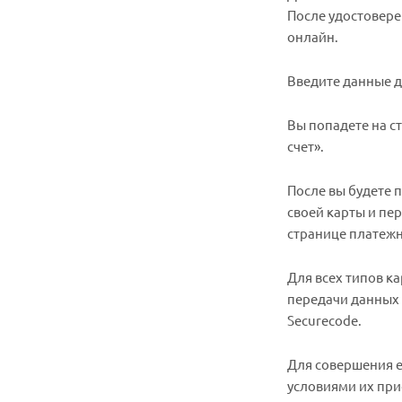
После удостовере
онлайн.
Введите данные д
Вы попадете на с
счет».
После вы будете 
своей карты и пе
странице платежн
Для всех типов к
передачи данных 
Securecode.
Для совершения 
условиями их при