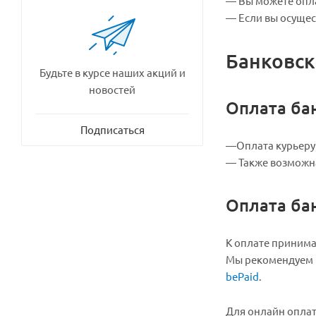
— Вы можете опла
— Если вы осущес
Банковск
Будьте в курсе наших акций и
новостей
Оплата ба
Подписаться
—Оплата курьеру 
— Также возможна
Оплата ба
К оплате приним
Мы рекомендуем в
bePaid
.
Для онлайн опла