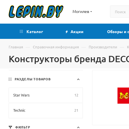
Могилев
Каталог
Акции
Обзоры и 
—
—
—
Главная
Справочная информация
Производители
Конструкторы бренда DE
РАЗДЕЛЫ ТОВАРОВ
Star Wars
12
Technic
21
ФИЛЬТР