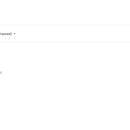
тание)
ОВ