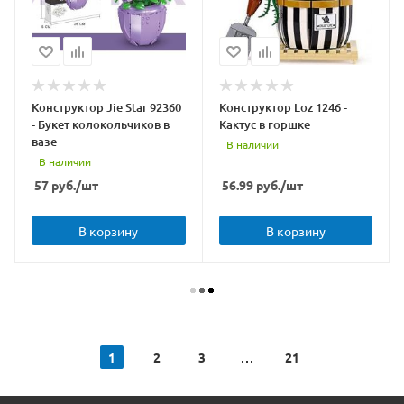
Конструктор Jie Star 92360
Конструктор Loz 1246 -
- Букет колокольчиков в
Кактус в горшке
вазе
В наличии
В наличии
57
руб.
/шт
56.99
руб.
/шт
В корзину
В корзину
1
2
3
21