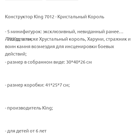
Конструктор King 7012 - Кристальный Король
- 5 минифигурок: эксклюзивный, невиданный ранее
Ллойд, а также Хрустальный король, Харуми, стражник и
- 722 детали;
воин камня возмездия для инсценировки боевых
действий;
- размер в собранном виде: 30*40*26 см
- размер коробки: 41*25*7 см;
- производитель King;
- для детей от 6 лет