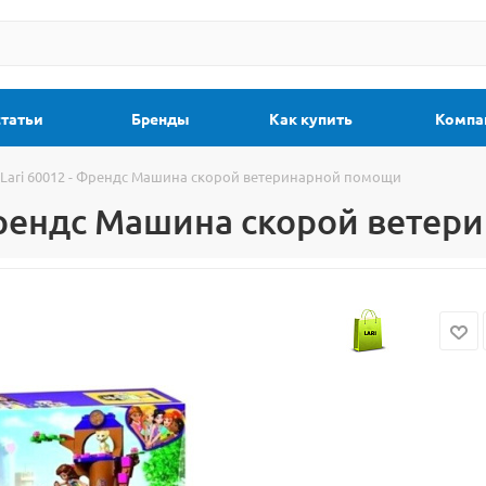
статьи
Бренды
Как купить
Компа
 Lari 60012 - Френдс Машина скорой ветеринарной помощи
 Френдс Машина скорой вете