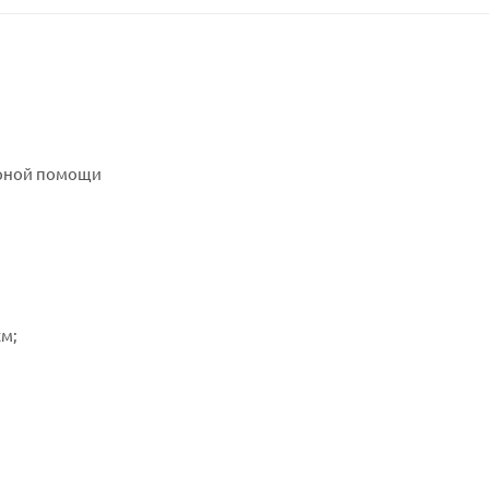
арной помощи
см;