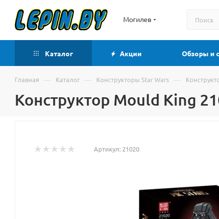
Могилев
Каталог
Акции
Обзоры и 
—
—
—
Главная
Каталог
Конструкторы Star Wars
Конструкто
Конструктор Mould King 21
Артикул:
21020