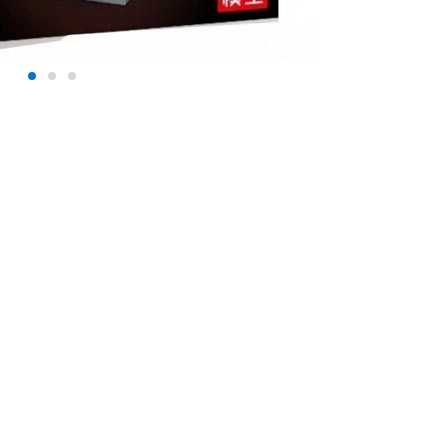
+375 (29) 632-28-23
info@lepin.by
г. Минск, ул. Колесникова 17 (Юр.
адрес)