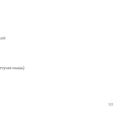
кой
летучая мышь)
1/2