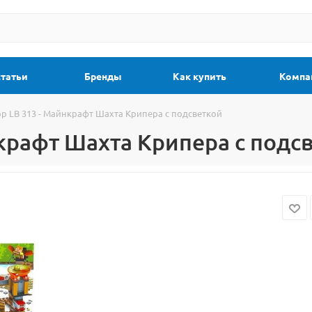
статьи
Бренды
Как купить
Компа
р LB 313 - Майнкрафт Шахта Крипера с подсветкой
нкрафт Шахта Крипера с подс