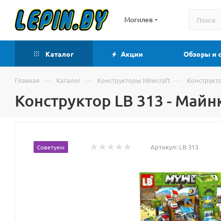
Могилев
Каталог
Акции
Обзоры и 
—
—
—
Главная
Каталог
Конструкторы Minecraft
Конструкто
Конструктор LB 313 - Май
Артикул:
LB 313
Советуем