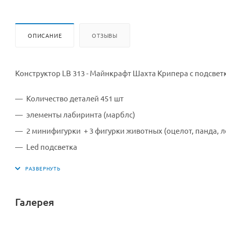
ОПИСАНИЕ
ОТЗЫВЫ
Конструктор LB 313 - Майнкрафт Шахта Крипера с подсвет
Количество деталей 451 шт
элементы лабиринта (марблс)
2 минифигурки + 3 фигурки животных (оцелот, панда, 
Led подсветка
Подробная инструкция
Материал пластмасса
Упаковка коробка
Галерея
Размер коробки 47,5х7х32 см