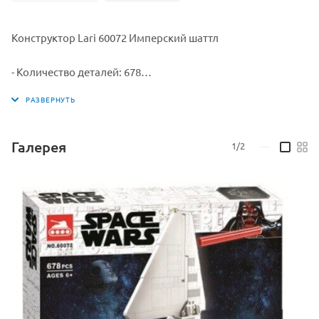
Конструктор Lari 60072 Имперский шаттл
- Количество деталей: 678
- Размер упаковки: 38*38*8 см
- Звездный истребитель-разведчик: высота - 5 см, длина - 8
Галерея
1/2
—
см, ширина - 9 см
- в наборе 3 минифигурки
- производитель: Lari Bela;
- для детей от 6 лет.