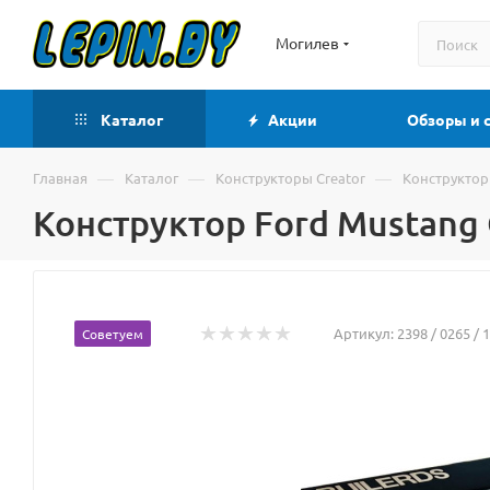
Могилев
Каталог
Акции
Обзоры и 
—
—
—
Главная
Каталог
Конструкторы Creator
Конструктор 
Конструктор Ford Mustang G
Артикул:
2398 / 0265 / 
Советуем