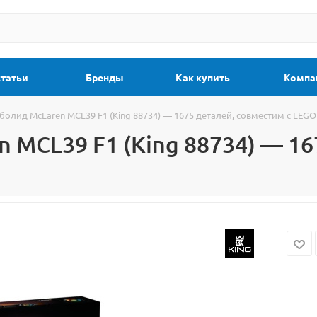
статьи
Бренды
Как купить
Компа
болид McLaren MCL39 F1 (King 88734) — 1675 деталей, совместим с LEGO 
 MCL39 F1 (King 88734) — 16