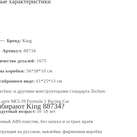
ые характеристики
Бренд:
King
Артикул:
88734
ичество деталей:
1675
ры коробки:
56*38*10 см
 собранном
виде:
61*25*13 см
chnic и другими конструкторами стандарта Technic
aren MCL39 Formula 1 Racing Car
бирают King 88734?
дуемый возраст:
от 18 лет
ный ABS-пластик, без запаха и острых краёв
рукция на русском, наклейки, фирменная коробка