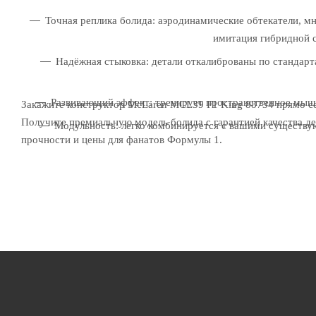
Точная реплика болида: аэродинамические обтекатели, м
имитация гибридной с
Надёжная стыковка: детали откалиброваны по стандарт
Развивающий эффект: тренирует пространственное мышл
Закажите конструктор McLaren MCL39 F1 King 88734 прямо с
Получите премиальную модель болида с гарантией качества де
Модульность: легко комбинируется с вашими существу
прочности и цены для фанатов Формулы 1.