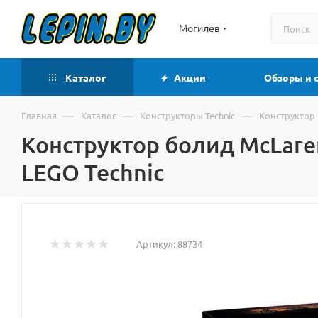
Могилев
Каталог
Акции
Обзоры и 
—
—
—
Главная
Каталог
Конструкторы Technic
Конструктор 
Конструктор болид McLaren
LEGO Technic
Артикул:
88734