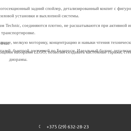
ногосекционный задний спойлер, детализированный кокпит с фигуро
иловой установки и выхлопной системы.
ам Technic, соединяются плотно, не расшатываются при активной и
транспортировке.
ение, мелкую моторику, концентрацию и навыки чтения техническ
ейчас
талей, быстрой доставкой по Беларуси. Идеальный баланс детализа
ющими наборами LEGO, позволяя создавать кастомные гаражи, сте
диорамы.
+375 (29) 632-28-23