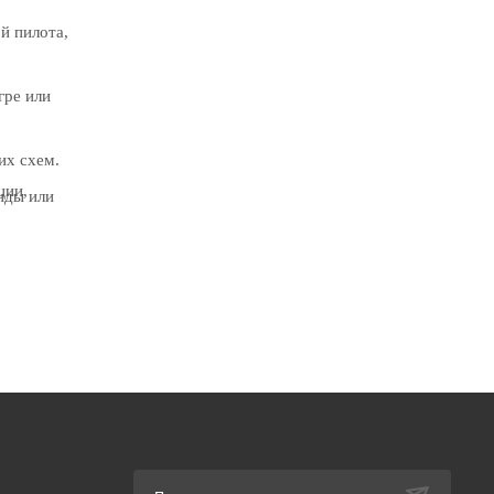
й пилота,
гре или
их схем.
ции,
нды или