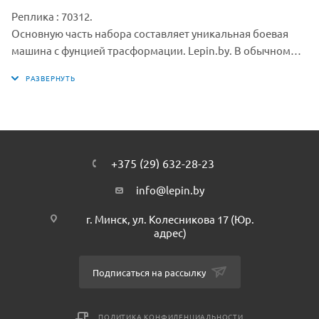
Реплика : 70312.
Основную часть набора составляет уникальная боевая
машина с фунцией трасформации. Lepin.by. В обычном
режиме она напоминает гигантского механического коня
(14х23х11), главной особенностью которого являются
подвижные ноги, позволяющие реалистично двигаться,
преодолевать препятствия и даже вставать на дыбы. Во
время трансформации место рыцаря превращается в
кабину водителя, а сложенные ноги – в прочный
+375 (29) 632-28-23
бронированный корпус. Спереди и сзади машины
появляются большие колёса. Размер скоростного
info@lepin.by
автомобиля составляет 9х25х11 см. В набор также входят:
г. Минск, ул. Колесникова 17 (Юр.
3 минифигурки с оружием и бронёй: Ланс Ричмонд, бот-
адрес)
оруженосец Деннис и Огнеметатель; щит для
сканирования с НЕКСО Силой «Притягивающий луч».
Подписаться на рассылку
ПОЛИТИКА КОНФИДЕНЦИАЛЬНОСТИ