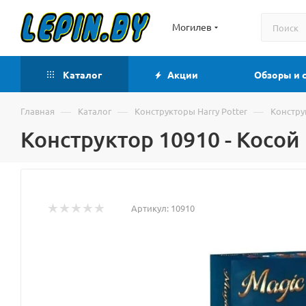
Могилев
Каталог
Акции
Обзоры и 
—
—
—
Главная
Каталог
Конструкторы Harry Potter
Констру
Конструктор 10910 - Косо
Артикул:
10910