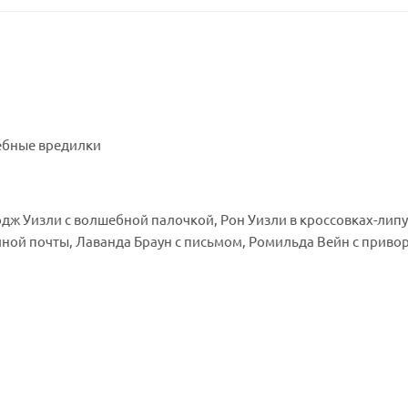
шебные вредилки
дж Уизли с волшебной палочкой, Рон Уизли в кроссовках-липу
ной почты, Лаванда Браун с письмом, Ромильда Вейн с прив