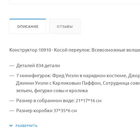
ОПИСАНИЕ
ОТЗЫВЫ
Конструктор 10910 - Косой переулок: Всевозможные вол
Деталей 834 детали
7 минифигурок: Фред Уизли в нарядном костюме, Джор
Джинни Уизли с Карликовым Паффом, Сотрудница сови
зельем, фигурки совы и кролика
Размер в собранном виде: 21*17*16 см
Размер коробки 37*35*6 см
Производитель King
Страна производитель: Китай