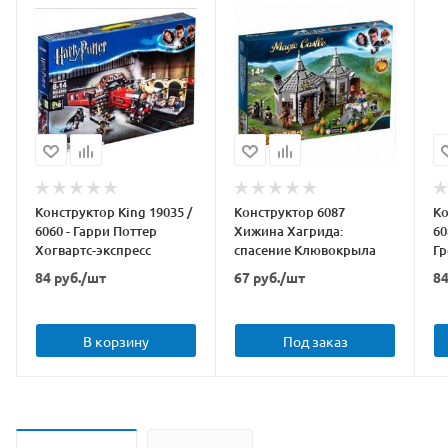
Конструктор King 19035 /
Конструктор 6087
Ко
6060 - Гарри Поттер
Хижина Хагрида:
60
Хогвартс-экспресс
спасение Клювокрыла
Гр
84
руб.
/шт
67
руб.
/шт
8
В корзину
Под заказ