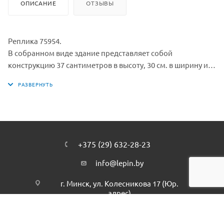
ОПИСАНИЕ
ОТЗЫВЫ
Реплика 75954.
В собранном виде здание представляет собой
конструкцию 37 сантиметров в высоту, 30 см. в ширину и
18 см. в глубину. Lepin.by. В набор входят сразу десять
минифигурок. Юные студенты младших курсов - Гарри
Поттер, Гермиона Грэйнджер, Рон Уизли, Драко Малфой и
Сьюзан Боунс. Преподаватели - Минерва МакГонагалл,
заикающийся профессор по Защите от Темных искусств
Квирелл со сменным лицом Волан-де-Морта, лесничий
+375 (29) 632-28-23
Хагрид и директор школы Альбус Дамблдор. И еще один
из обитателей замка - Приведение по имени Почти
info@lepin.by
Безголовый Ник.
г. Минск, ул. Колесникова 17 (Юр.
Также к этому лего-набору прилагаются крошечные
адрес)
фигурки почтовой полярной совы Букли, домашней
крысы Рона - Коросты и составные фигуры василиска и
Фоукса. Рассадите всех учеников за длинными столами
Подписаться на рассылку