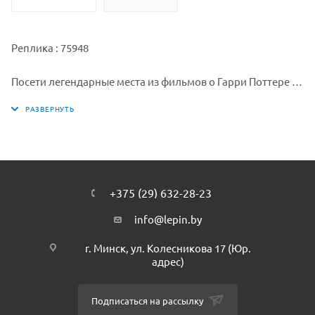
Реплика : 75948
Посети легендарные места из фильмов о Гарри Поттере с
этим набором «Часовая башня Хогвартса»! Вместе с Гарри,
Гермионой Грейнджер и их друзьями отправляйся в
кабинет Дамблдора, посети урок Защиты от тёмных
искусств, загляни в Больничное крыло и Ванную старост.
Поверни Маховик времени, чтобы вернуться в прошлое и
пережить удивительные приключения, но обязательно
+375 (29) 632-28-23
возвращайся назад, чтобы взглянуть на ледяные
украшения для Святочного бала и вращающийся танцпол.
info@lepin.by
Lepin.by. В этом наборе ты увидишь множество
г. Минск, ул. Колесникова 17 (Юр.
персонажей и элементов из фильмов «Гарри Поттер и
адрес)
узник Азкабана» и «Гарри Поттер и Кубок огня»... Тебе ни
за что не захочется уходить из этой башни!
Lepin.by
Подписаться на рассылку