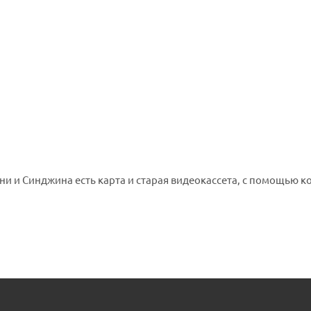
нни и Синджина есть карта и старая видеокассета, с помощью 
умает, что они хотят украсть его рыбу, и теперь незадачливые
Помоги Оуэну Грейди и Клэр Диринг починить старый внедоро
отыскать воришек, которые проникли на остров.