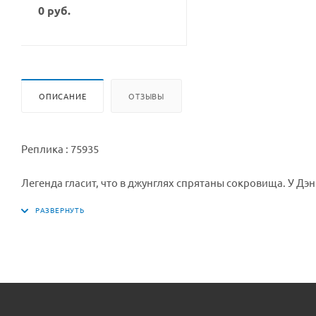
0
руб.
ОПИСАНИЕ
ОТЗЫВЫ
Реплика : 75935
Легенда гласит, что в джунглях спрятаны сокровища. У Дэ
они намереваются отыскать клад. Lepin.by. Но барионикс д
кладоискатели вынуждены прятаться в старом трейлере. 
Оправляйся вместе с ними и их собакой Редом попытайся 
Lepin.by