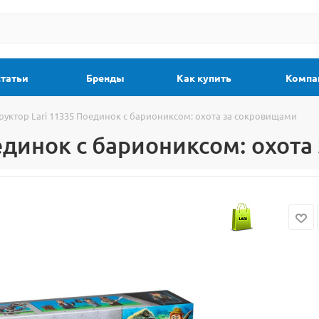
статьи
Бренды
Как купить
Компа
руктор Lari 11335 Поединок с бариониксом: охота за сокровищами
оединок с бариониксом: охот