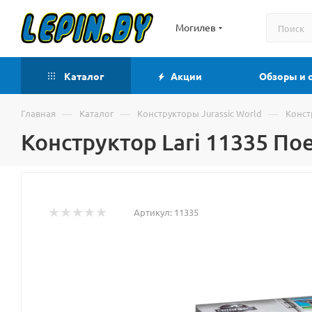
Могилев
Каталог
Акции
Обзоры и 
—
—
—
Главная
Каталог
Конструкторы Jurassic World
Конст
Конструктор Lari 11335 П
Артикул:
11335